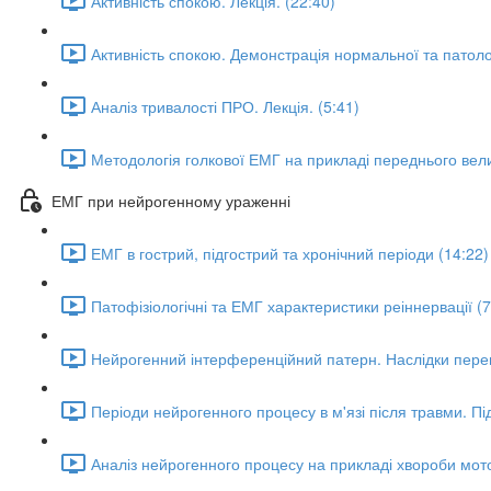
Активність спокою. Лекція. (22:40)
Активність спокою. Демонстрація нормальної та патологі
Аналіз тривалості ПРО. Лекція. (5:41)
Методологія голкової ЕМГ на прикладі переднього вели
ЕМГ при нейрогенному ураженні
ЕМГ в гострий, підгострий та хронічний періоди (14:22)
Патофізіологічні та ЕМГ характеристики реіннервації (7
Нейрогенний інтерференційний патерн. Наслідки пере
Періоди нейрогенного процесу в м'язі після травми. Пі
Аналіз нейрогенного процесу на прикладі хвороби мот