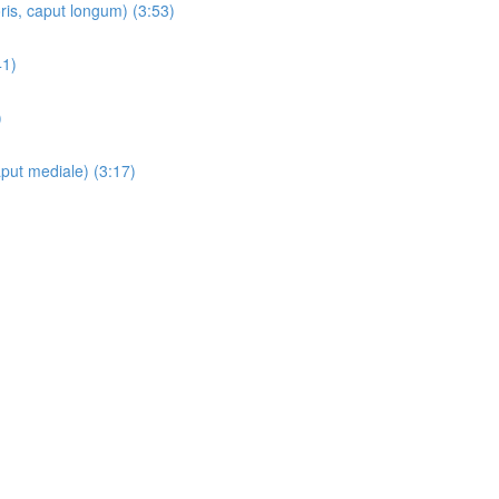
is, caput longum) (3:53)
41)
)
put mediale) (3:17)