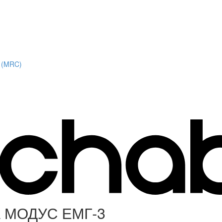
l (MRC)
а МОДУС ЕМГ-3