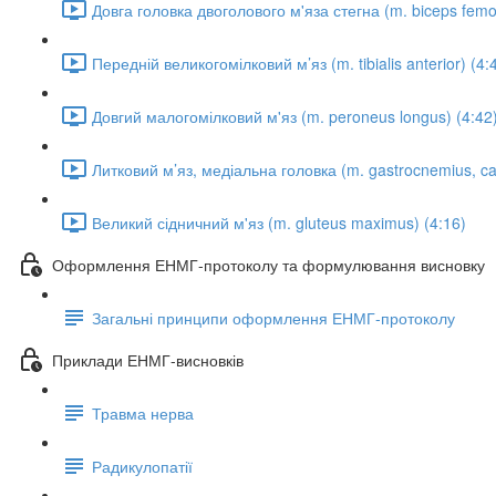
Довга головка двоголового м'яза стегна (m. biceps femor
Передній великогомілковий м’яз (m. tibialis anterior) (4:
Довгий малогомілковий м'яз (m. peroneus longus) (4:42
Литковий м’яз, медіальна головка (m. gastrocnemius, ca
Великий сідничний м'яз (m. gluteus maximus) (4:16)
Оформлення ЕНМГ-протоколу та формулювання висновку
Загальні принципи оформлення ЕНМГ-протоколу
Приклади ЕНМГ-висновків
Травма нерва
Радикулопатії