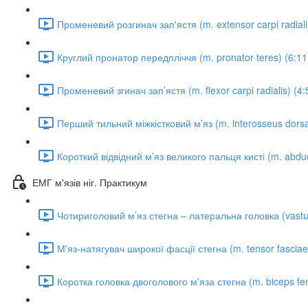
Променевий розгинач зап'ястя (m. extensor carpi radiali
Круглий пронатор передпліччя (m. pronator teres) (6:11
Променевий згинач зап’ястя (m. flexor carpi radialis) (4:
Перший тильний міжкістковий м’яз (m. interosseus dorsal
Короткий відвідний м’яз великого пальця кисті (m. abducto
ЕМГ м'язів ніг. Практикум
Чотириголовий м’яз стегна – латеральна головка (vastus 
М'яз-натягувач широкої фасції стегна (m. tensor fasciae 
Коротка головка двоголового м'яза стегна (m. biceps fem