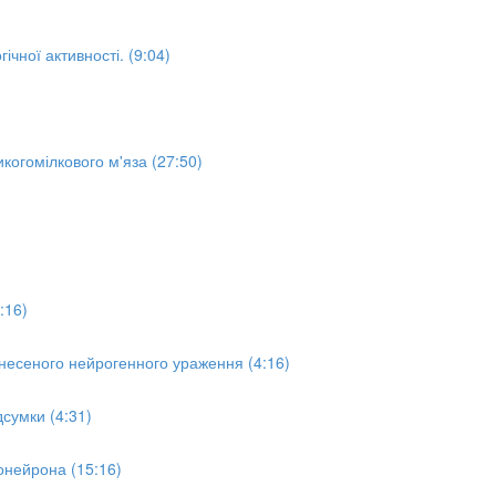
чної активності. (9:04)
когомілкового м'яза (27:50)
:16)
несеного нейрогенного ураження (4:16)
дсумки (4:31)
онейрона (15:16)