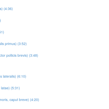
s) (4:36)
)
51)
is primus) (3:52)
r pollicis brevis) (3:48)
lateralis) (6:10)
latae) (5:31)
oris, caput breve) (4:20)