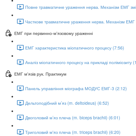
Повне травматичне ураження нерва. Механізм ЕМГ змі
Часткове травматичне ураження нерва. Механізм ЕМГ з
ЕМГ при первинно-м'язовому ураженні
ЕМГ характеристика міопатичного процесу (7:56)
Аналіз міопатичного процесу на прикладі поліміозиту (
ЕМГ м'язів рук. Практикум
Панель управління міографа МОДУС ЕМГ-3 (2:12)
Дельтоподібний м’яз (m. deltoideus) (6:52)
Двоголовий м’яз плеча (m. biceps brachii) (6:01)
Триголовий м'яз плеча (m. triceps brachii) (6:20)