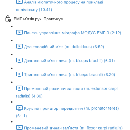
Аналіз міопатичного процесу на прикладі
поліміозиту (10:41)
ЕМГ м'язів рук. Практикум
Панель управління міографа МОДУС ЕМГ-3 (2:12)
Дельтоподібний м’яз (m. deltoideus) (6:52)
Двоголовий м’яз плеча (m. biceps brachii) (6:01)
Триголовий м'яз плеча (m. triceps brachii) (6:20)
Променевий розгинач зап'ястя (m. extensor carpi
radialis) (4:36)
Круглий пронатор передпліччя (m. pronator teres)
(6:11)
Променевий згинач зап’ястя (m. flexor carpi radialis)