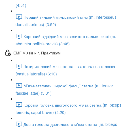
(4:51)
Перший тильний міжкістковий м’яз (m. interosseus
dorsalis primus) (3:52)
Короткий відвідний м’яз великого пальця кисті (m.
abductor pollicis brevis) (3:48)
ЕМГ м'язів ніг. Практикум
Чотириголовий м’яз стегна – латеральна головка
(vastus lateralis) (6:10)
М'яз-натягувач широкої фасції стегна (m. tensor
fasciae latae) (5:31)
Коротка головка двоголового м'яза стегна (m. biceps
femoris, caput breve) (4:20)
Довга головка двоголового м'яза стегна (m. biceps