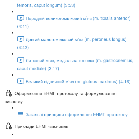
femoris, caput longum) (3:53)
Передній великогомілковий м’яз (m. tibialis anterior)
(4:41)
Довгий малогомілковий м'яз (m. peroneus longus)
(4:42)
Литковий м’яз, медіальна головка (m. gastrocnemius,
caput mediale) (3:17)
Великий сідничний м'яз (m. gluteus maximus) (4:16)
Оформлення ЕНМГ-протоколу та формулювання
висновку
Загальні принципи оформлення ЕНМГ-протоколу
Приклади ЕНМГ-висновків