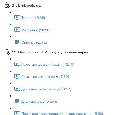
21. Blink-рефлекс
Теорія (10:29)
Методика (20:30)
Опис методики
22. Патологічна ЕНМГ: види ураження нерва
Локальна демієлінізація (12:15)
Локальна аксонопатія (7:32)
Дифузна демієлінізація (6:57)
Дифузна аксонопатія
Пре- і постгангліонарний рівень ураження (5:56)