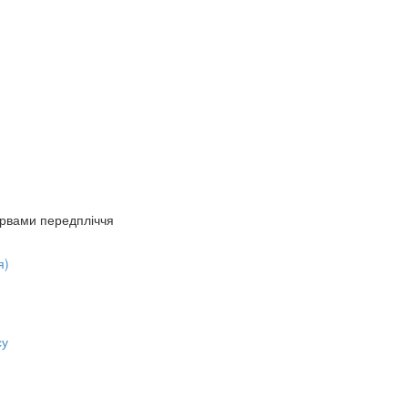
рвами передпліччя
я)
су