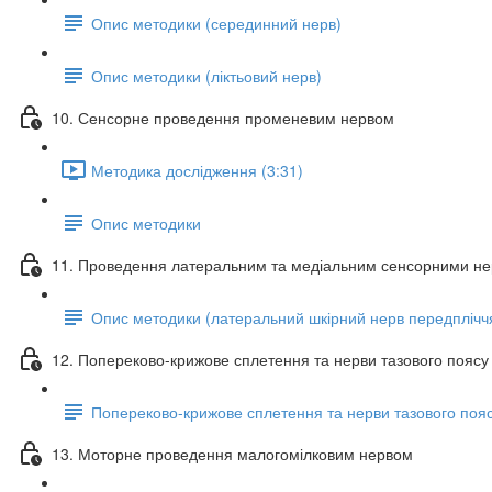
Опис методики (серединний нерв)
Опис методики (ліктьовий нерв)
10. Сенсорне проведення променевим нервом
Методика дослідження (3:31)
Опис методики
11. Проведення латеральним та медіальним сенсорними не
Опис методики (латеральний шкірний нерв передплічч
12. Попереково-крижове сплетення та нерви тазового поясу
Попереково-крижове сплетення та нерви тазового поя
13. Моторне проведення малогомілковим нервом