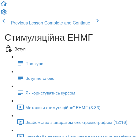
Previous Lesson
Complete and Continue
Стимуляційна ЕНМГ
Вступ
Про курс
Вступне слово
Як користуватись курсом
Методики стимуляційної ЕНМГ (3:33)
Знайомство з апаратом електроміографом (12:16)
Інтерфейс програми і приклад проведення дослідження